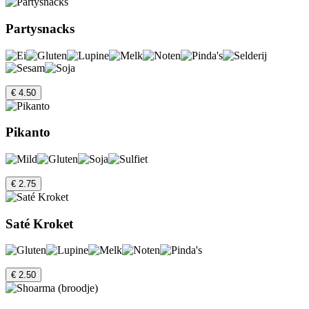
Partysnacks
€ 4.50
Pikanto
€ 2.75
Saté Kroket
€ 2.50