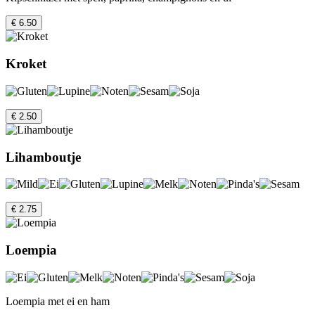
€ 6.50
Kroket
€ 2.50
Lihamboutje
€ 2.75
Loempia
Loempia met ei en ham