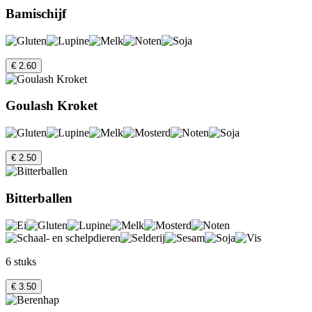
Bamischijf
€ 2.60
Goulash Kroket
€ 2.50
Bitterballen
6 stuks
€ 3.50