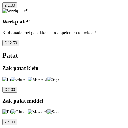
€ 1.00
Weekplate!!
Karbonade met gebakken aardappelen en rauwkost!
€ 12.50
Patat
Zak patat klein
€ 2.00
Zak patat middel
€ 4.00