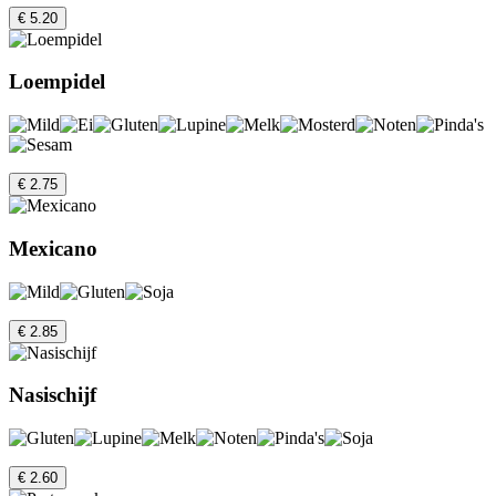
€ 5.20
Loempidel
€ 2.75
Mexicano
€ 2.85
Nasischijf
€ 2.60