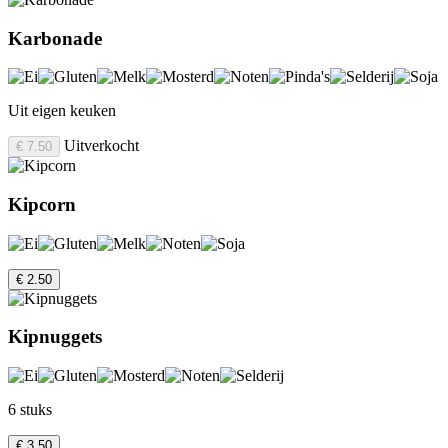
Karbonade
Uit eigen keuken
Uitverkocht
€ 7.50
Kipcorn
€ 2.50
Kipnuggets
6 stuks
€ 3.50