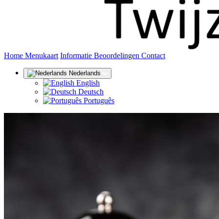
(huidige)
Home
Menukaart
Informatie
Beoordelingen
Contact
Nederlands
English
Deutsch
Português