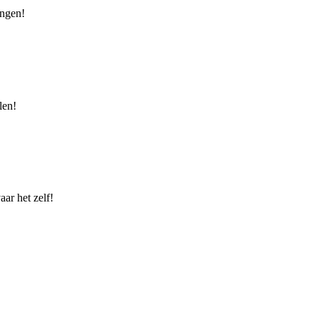
ingen!
len!
ar het zelf!