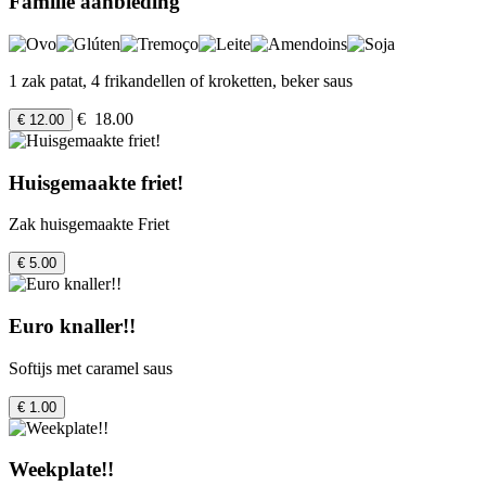
Familie aanbieding
1 zak patat, 4 frikandellen of kroketten, beker saus
€ 18.00
€ 12.00
Huisgemaakte friet!
Zak huisgemaakte Friet
€ 5.00
Euro knaller!!
Softijs met caramel saus
€ 1.00
Weekplate!!